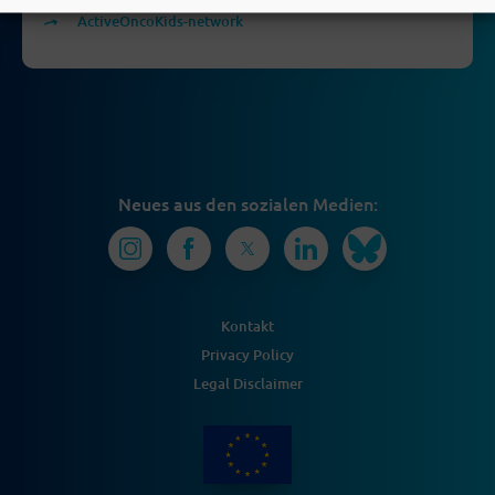
ActiveOncoKids-network
Neues aus den sozialen Medien:
Kontakt
Privacy Policy
Legal Disclaimer