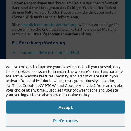
jungen Patient*innen und ihren Familien austauschen möchtest,
dann sind diese Links genau das Richtige für dich! Hier findest
du eine Fülle von wertvollen Ressourcen, die dir dabei helfen
können, dich umfassend zu informieren.
Bitte
setz dich mit uns in Verbindung
, wenn du Vorschläge für
weitere hilfreiche und nützliche Links hast, die deiner Meinung
nach in die Liste aufgenommen werden sollten.
EU-Forschungsförderung
European Research Council (ERC)
Horizon2020 Programme (H2020)
We use cookies to improve your experience. Until you consent, only
Patientenorganisationen und Vereine zur
those cookies necessary to maintain the website's basic functionality
Unterstützung betroffener Familien
are active. Website features, security, and statistics are best if you
activate "All cookies" (incl. Twitter, Instagram, Bluesky, LinkedIn,
YouTube, Google reCAPTCHA and Google Analytics). You can revoke
Youth Cancer Europe (YCE)
your choice at any time. Just clear your browser cache and update
European Cancer Patient Coalition (ECPC)
your settings. Please also view our
Cookie Policy
Childhood Cancer International (CCI)
Accept
Europäische Netzwerke
Preferences
European Society for Paediatric Oncology (SIOPe)
European College of Sport Science (ECSS)